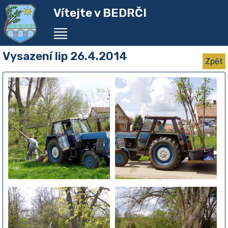
Vítejte v BEDRČI
Vysazení lip 26.4.2014
Zpět